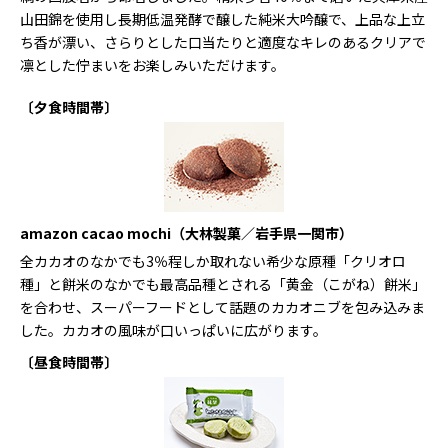
山田錦を使用し長期低温発酵で醸した純米大吟醸で、上品な上立
ち香が漂い、さらりとした口当たりと適度なキレのあるクリアで
凛とした佇まいをお楽しみいただけます。
〔夕食時間帯〕
amazon cacao mochi（大林製菓／岩手県一関市）
全カカオのなかでも3％程しか取れない希少な原種「クリオロ
種」と餅米のなかでも最高品種とされる「黄金（こがね）餅米」
を合わせ、スーパーフードとして話題のカカオニブを包み込みま
した。カカオの風味が口いっぱいに広がります。
〔昼食時間帯〕