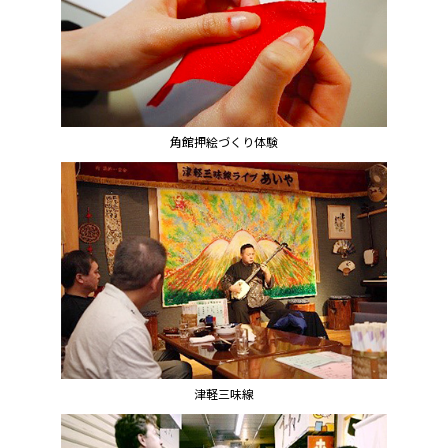
角館押絵づくり体験
津軽三味線