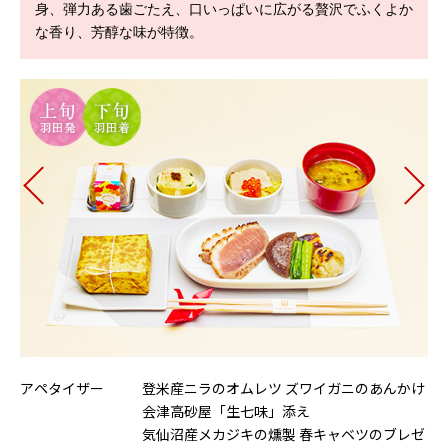
身、弾力ある歯ごたえ、口いっぱいに広がる贅沢でふくよか
な香り、芳醇な味が特徴。
アペタイザー
登米産ニラのオムレツ ズワイガニのあんかけ
ア
会津高砂屋「生七味」添え
気仙沼産メカジキの燻製 春キャベツのブレゼ