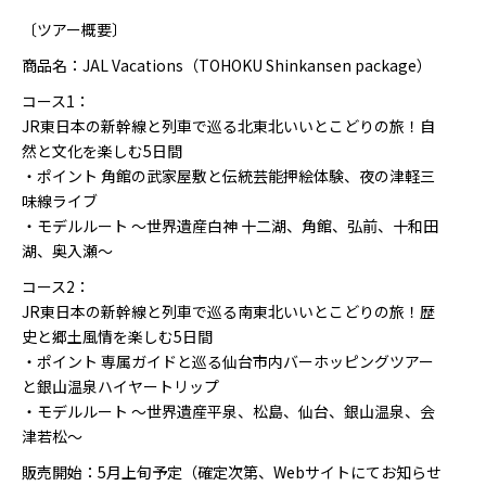
〔ツアー概要〕
商品名：JAL Vacations（TOHOKU Shinkansen package）
コース1：
JR東日本の新幹線と列車で巡る北東北いいとこどりの旅！自
然と文化を楽しむ5日間
・ポイント 角館の武家屋敷と伝統芸能押絵体験、夜の津軽三
味線ライブ
・モデルルート ～世界遺産白神 十二湖、角館、弘前、十和田
湖、奥入瀬～
コース2：
JR東日本の新幹線と列車で巡る南東北いいとこどりの旅！歴
史と郷土風情を楽しむ5日間
・ポイント 専属ガイドと巡る仙台市内バーホッピングツアー
と銀山温泉ハイヤートリップ
・モデルルート ～世界遺産平泉、松島、仙台、銀山温泉、会
津若松～
販売開始：5月上旬予定（確定次第、Webサイトにてお知らせ