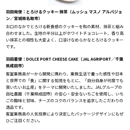
羽田発便：とろけるクッキー 抹茶（ムッシュ マスノ アルパジョ
ン／宮城県名取市）
お口のなかでとろける新食感のクッキーを和の素材、抹茶と組み
合わせました。生地の半分以上がホワイトチョコレート、香り高
い抹茶との相性も大変よく、口溶けなめらかなとろけるクッキー
です。
羽田着便：DOLCE PORT CHEESE CAKE（JAL AGRIPORT／千葉
県成田市）
客室乗務員が一から開発に携わり、乗務生活で養った感性や日本
と世界での「食」に関する知見をもとに、「自分自身が何度でも
買いたいお土産」をテーマに開発いたしました。JALグループの
自社農園（千葉県成田市）の安心・安全ないちごを使用し、いち
ごの酸味と甘味、チーズのコクのバランスを追求したこだわりの
逸品です。
客室乗務員の人気投票により決定したパッケージデザインにもぜ
ひご注目ください。