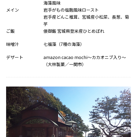
海藻風味
メイン
岩手がもの塩麴風味ロースト
メ
岩手産どんこ椎茸、宮城産小松菜、長葱、菊
芋
ご飯
俵御飯 宮城県登米産ひとめぼれ
ご
味噌汁
七福藻（7種の海藻）
味
デザート
amazon cacao mochi～カカオニブ入り～
デ
（大林製菓／一関市）