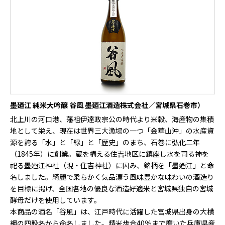
墨廼江 純米大吟醸 谷風 墨廼江酒造株式会社／宮城県石巻市）
北上川の河口港、藩祖伊達政宗公の時代より米穀、海産物の集積
地として栄え、現在は世界三大漁場の一つ「金華山沖」の水産資
源を誇る「水」と「緑」と「歴史」のまち、石巻に弘化二年
（1845年）に創業。蔵を構える住吉地区に鎮座し水を司る神を
祀る墨廼江神社（現・住吉神社）に因み、銘柄を「墨廼江」と命
名しました。綺麗で柔らかく気品漂う風味豊かな味わいの酒造り
を目標に掲げ、全国各地の優良な酒造好適米と宮城県独自の宮城
酵母だけを使用しています。
本商品の酒名「谷風」は、江戸時代に活躍した宮城県出身の大横
綱の四股名から命名しました。精米歩合40％まで磨いた兵庫県産