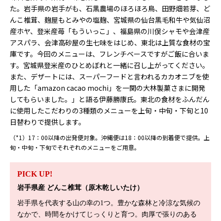
た。岩手県の岩手がも、石黒農場のほろほろ鳥、田野畑若芽、ど
んこ椎茸、麹屋もとみやの塩麹、宮城県の仙台黒毛和牛や気仙沼
産ホヤ、登米産苺「もういっこ」、福島県の川俣シャモや会津産
アスパラ、会津高砂屋の生七味をはじめ、東北は上質な食材の宝
庫です。今回のメニューは、フレンチベースですがご飯に合いま
す。宮城県登米産のひとめぼれと一緒に召し上がってください。
また、デザートには、スーパーフードと言われるカカオニブを使
用した「amazon cacao mochi」を一関の大林製菓さまに開発
してもらいました。」と語る伊藤勝康氏。東北の食材をふんだん
に使用したこだわりの3種類のメニューを上旬・中旬・下旬と10
日替わりで提供します。
（*1）17：00以降の出発便対象。沖縄便は18：00以降の到着便で提供。上
旬・中旬・下旬でそれぞれのメニューをご用意。
PICK UP!
岩手県産 どんこ椎茸（原木乾しいたけ）
岩手県を代表する山の幸の1つ。豊かな森林と冷涼な気候の
なかで、時間をかけてじっくりと育つ。肉厚で張りのある